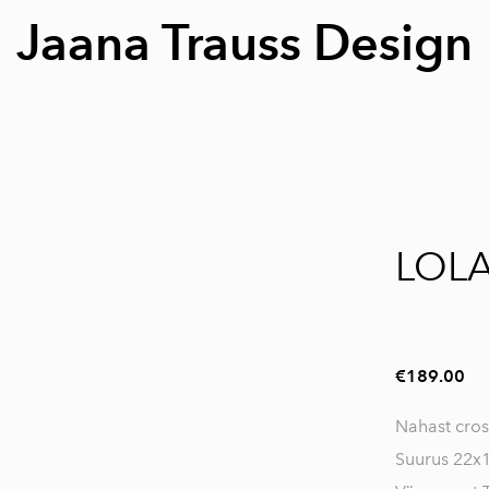
Jaana Trauss Design
1 / 2
LOL
€189.00
Nahast cro
Suurus 22x1