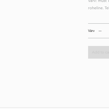
Värv: must T
roheline. Tel
Värv
Add to ca