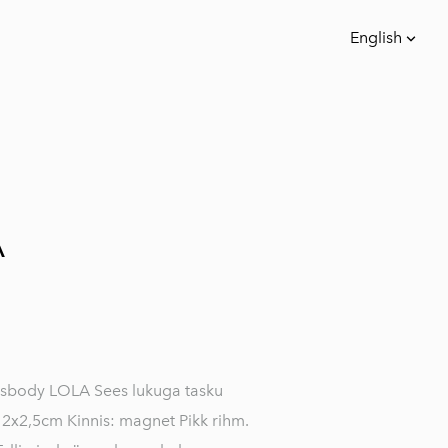
English
was added to the cart.
View cart
English
Eesti keeles
A
ssbody LOLA Sees lukuga tasku
2x2,5cm Kinnis: magnet Pikk rihm.