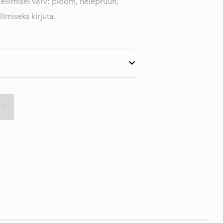
ellimisel värv: ploom, helepruun,
limiseks kirjuta.
rt