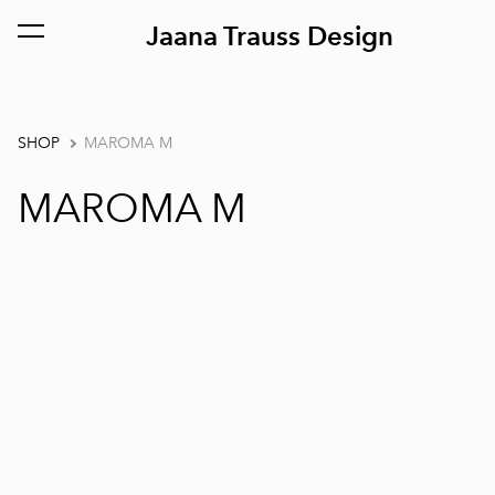
Jaana Trauss Design
was added to the cart.
View cart
SHOP
MAROMA M
MAROMA M