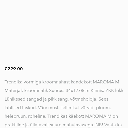
€229.00
Trendika vormiga kroomnahast kandekott MAROMA M
Materjal: kroomnahk Suurus: 34x17x8cm Kinnis: YKK lukk
Lühikesed sangad ja pikk sang, võtmehoidja. Sees
lahtised taskud. Värv must. Tellimisel värvid: ploom,
helepruun, roheline. Trendikas käekott MAROMA M on
praktiline ja üllatavalt suure mahutavusega. NB! Vaata ka