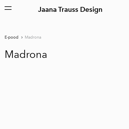
Jaana Trauss Design
lisati ostukorvi.
Vaata ostukorvi
E-pood
Madrona
Madrona
1 / 2